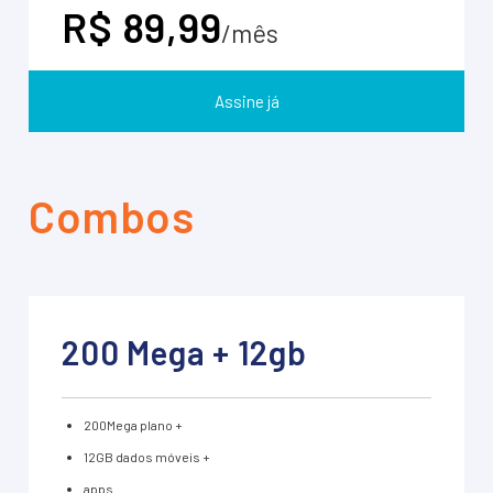
R$ 89,99
/mês
Assine já
Combos
200 Mega + 12gb
200Mega plano +
12GB dados móveis +
apps