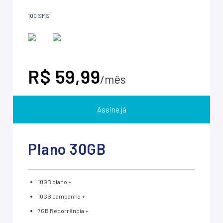
100 SMS
R$ 59,99
/mês
Assine já
Plano 30GB
10GB plano +
10GB campanha +
7GB Recorrência +