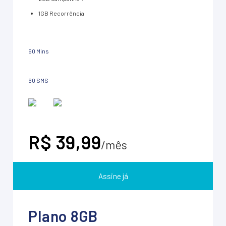
1GB Recorrência
60 Mins
60 SMS
R$ 39,99
/mês
Assine já
Plano 8GB