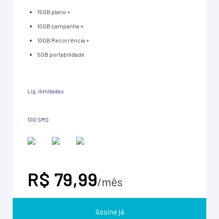
15GB plano +
10GB campanha +
10GB Recorrência +
5GB portabilidade
Lig. ilimitadas
100 SMS
R$ 79,99
/mês
Assine já