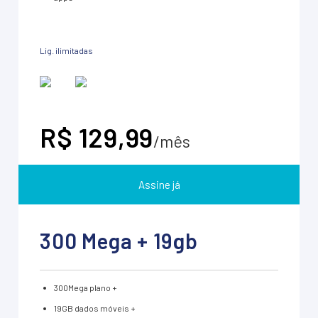
Lig. ilimitadas
R$ 129,99
/mês
Assine já
300 Mega + 19gb
300Mega plano +
19GB dados móveis +