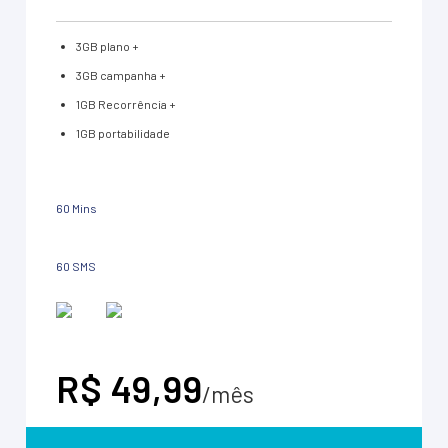
3GB plano +
3GB campanha +
1GB Recorrência +
1GB portabilidade
60 Mins
60 SMS
R$ 49,99
/mês