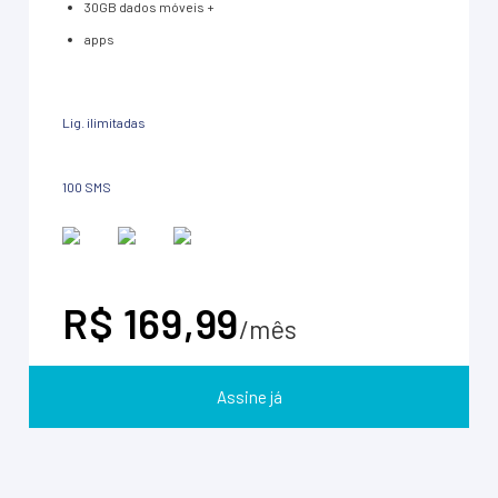
30GB dados móveis +
apps
Lig. ilimitadas
100 SMS
R$ 169,99
/mês
Assine já