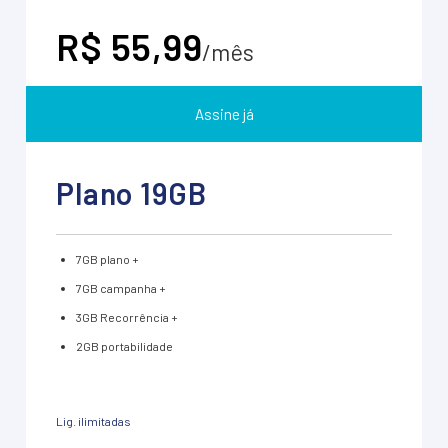
R$ 55,99
/mês
Assine já
Plano 19GB
7GB plano +
7GB campanha +
3GB Recorrência +
2GB portabilidade
Lig. ilimitadas