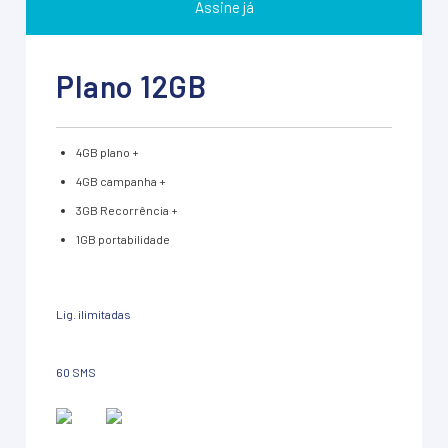
Assine já
Plano 12GB
4GB plano +
4GB campanha +
3GB Recorrência +
1GB portabilidade
Lig. ilimitadas
60 SMS