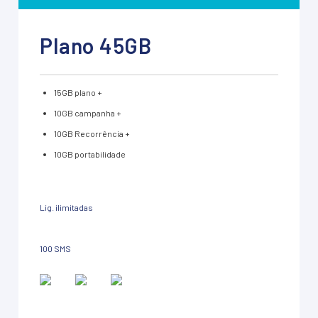
Plano 45GB
15GB plano +
10GB campanha +
10GB Recorrência +
10GB portabilidade
Lig. ilimitadas
100 SMS