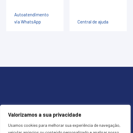
Autoatendimento
via WhatsApp
Central de ajuda
Vup Servicos de Telecomunicacoes LTDA. - CNPJ:
Valorizamos a sua privacidade
41.366.511/0001-09 Alameda Rio Negro, 1030 -
Barueri/SP CEP: 06454-000
Usamos cookies para melhorar sua experiência de navegação,
veicular anúncios ou conteúdo personalizado e analisar nosso