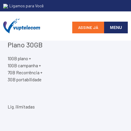
Skip
Ligamos para Você
to
content
ASSINE JÁ
MENU
Plano 30GB
10GB plano +
10GB campanha +
7GB Recorrência +
3GB portabilidade
Lig. ilimitadas