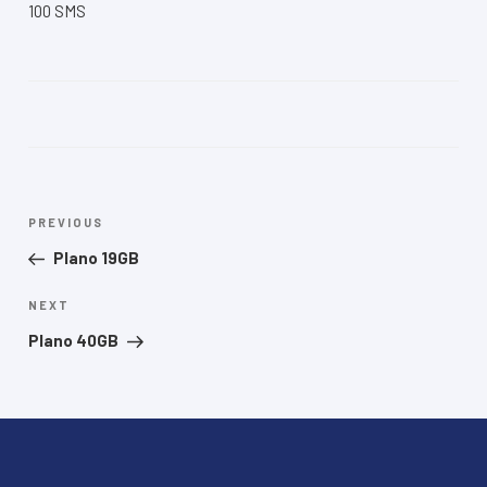
100 SMS
Navegação
Previous
PREVIOUS
de
Post
Plano 19GB
Post
Next
NEXT
Post
Plano 40GB