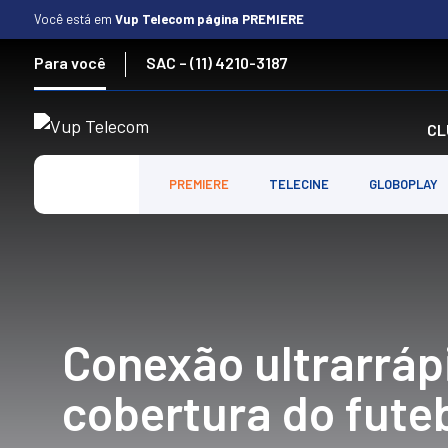
Skip
Você está em
Vup Telecom página PREMIERE
to
content
Para você
SAC – (11) 4210-3187
CL
PREMIERE
TELECINE
GLOBOPLAY
Conexão ultrarráp
cobertura do futeb