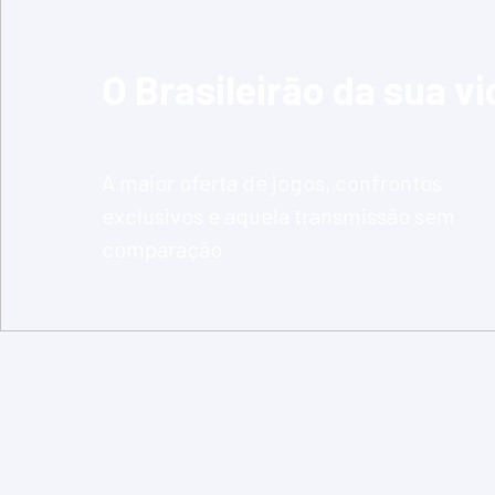
O Brasileirão da sua vi
A maior oferta de jogos, confrontos
exclusivos e aquela transmissão sem
comparação